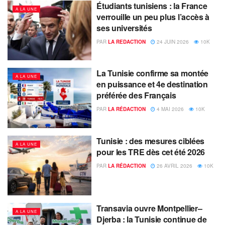
Étudiants tunisiens : la France
A LA UNE
verrouille un peu plus l’accès à
ses universités
PAR
LA REDACTION
24 JUIN 2026
10K
La Tunisie confirme sa montée
A LA UNE
en puissance et 4e destination
préférée des Français
PAR
LA RÉDACTION
4 MAI 2026
10K
Tunisie : des mesures ciblées
A LA UNE
pour les TRE dès cet été 2026
PAR
LA RÉDACTION
26 AVRIL 2026
10K
Transavia ouvre Montpellier–
A LA UNE
Djerba : la Tunisie continue de