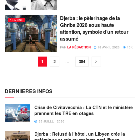
Djerba : le pèlerinage de la
A LA UNE
Ghriba 2026 sous haute
attention, symbole d’un retour
assumé
PAR
LA RÉDACTION
18 AVRIL 2026
10K
1
2
…
384
DERNIIERES INFOS
Crise de Civitavecchia : La CTN et le ministère
prennent les TRE en otages
29 JUILLET 2026
Djerba : Refusé à l’hôtel, un Libyen crée la
polémique et crie au racisme anti-libyen