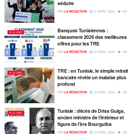
séduire
PAR
LA REDACTION
21 AVRIL 2026
10K
Banques Tunisiennes :
A LA UNE
classement 2026 des meilleures
offres pour les TRE
PAR
LA RÉDACTION
20 AVRIL 2026
10K
TRE : en Tunisie, le simple retrait
A LA UNE
bancaire révèle un malaise plus
profond
PAR
LA REDACTION
19 AVRIL 2026
10K
Tunisie : décès de Driss Guiga,
A LA UNE
ancien ministre de l’Intérieur et
figure de l’ère Bourguiba
PAR
LA REDACTION
19 AVRIL 2026
10K