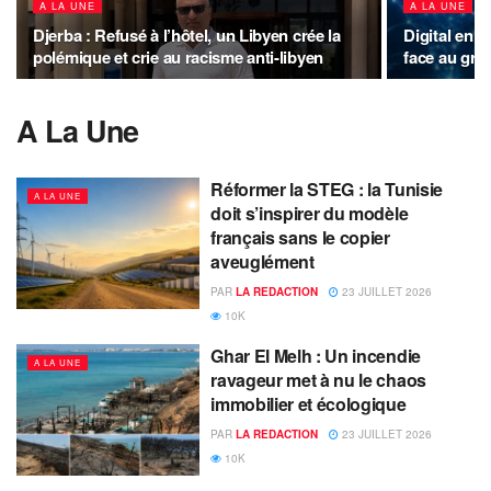
A LA UNE
A LA UNE
Djerba : Refusé à l’hôtel, un Libyen crée la
Digital en T
polémique et crie au racisme anti-libyen
face au gra
A La Une
Réformer la STEG : la Tunisie
A LA UNE
doit s’inspirer du modèle
français sans le copier
aveuglément
PAR
LA REDACTION
23 JUILLET 2026
10K
Ghar El Melh : Un incendie
A LA UNE
ravageur met à nu le chaos
immobilier et écologique
PAR
LA REDACTION
23 JUILLET 2026
10K