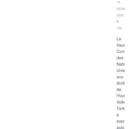
14
FÉVRIE
2023
0
10K
Le
Haut-
Commi
des
Nation
Unies
aux
droits
de
l'hom
Volker
Türk,
a
expri
aujour