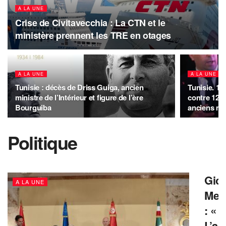
A LA UNE
Crise de Civitavecchia : La CTN et le
ministère prennent les TRE en otages
A LA UNE
A LA UNE
Tunisie : décès de Driss Guiga, ancien
Tunisie. 12
ministre de l’Intérieur et figure de l’ère
contre 12 s
Bourguiba
anciens mi
Politique
Gior
A LA UNE
Mel
: «
L’ac