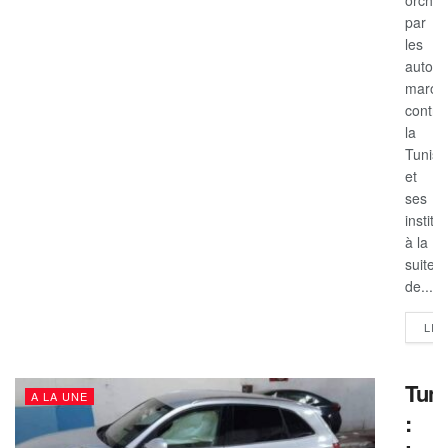
orches
par
les
autorit
maroc
contre
la
Tunisi
et
ses
institu
à la
suite
de...
LIR
Tuni
A LA UNE
: