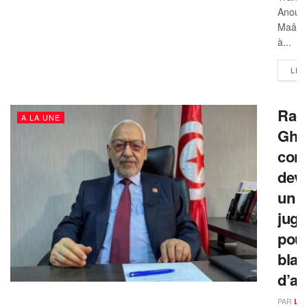
Anoua
Maâro
à...
LIR
Rac
A LA UNE
Gha
con
dev
un
juge
pou
bla
d’ar
PAR
LA