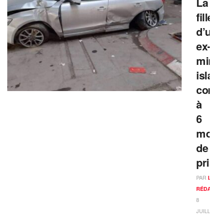
La
fille
d’u
ex-
mini
isla
con
à
6
moi
de
pris
PAR
LA
RÉDAC
8
JUILLET