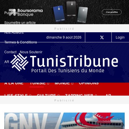
Publicité
Soumettre un article
Publicité
Nos Auteurs
dimanche 9 août 2026
Login
Termes & Conditions
Contact
Nous Soutenir
AR
A LA UNE
TUNISIE
MONDE
OPINIONS
LIFE-STYLE
CULTURE
ZAPPING WEB
AR
Publicité