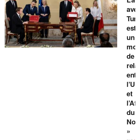
ave
Tuni
est
un
mod
de
rela
entr
l’UE
et
l’Af
du
Nor
»