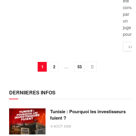
été
convo
par
un
juge
pour...
LIR
1
2
…
53
DERNIIERES INFOS
Tunisie : Pourquoi les investisseurs
fuient ?
6 AOÛT 2026