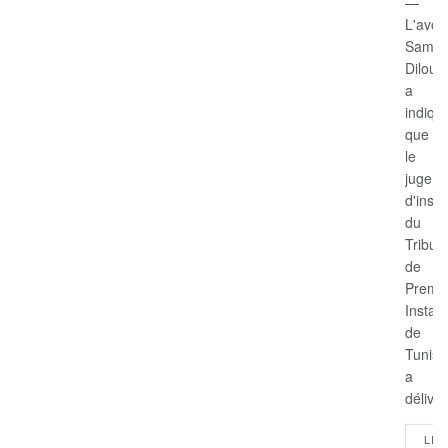
—
L'avoc
Samir
Dilou
a
indiqu
que
le
juge
d'instr
du
Tribun
de
Premi
Instan
de
Tunis
a
délivré
LIR