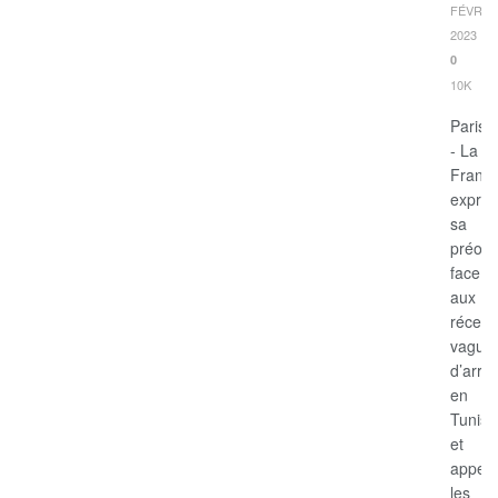
FÉVRIE
2023
0
10K
Paris
- La
Franc
expri
sa
préocc
face
aux
récent
vague
d’arres
en
Tunisie
et
appell
les