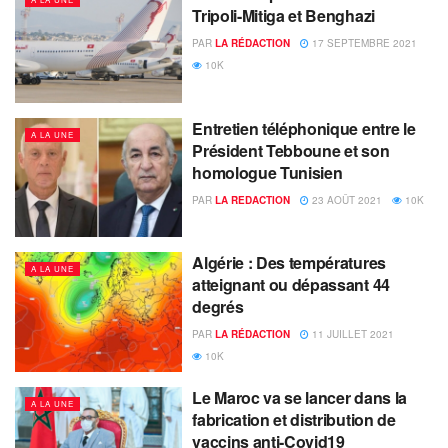
Tripoli-Mitiga et Benghazi
PAR
LA RÉDACTION
17 SEPTEMBRE 2021
10K
Entretien téléphonique entre le
A LA UNE
Président Tebboune et son
homologue Tunisien
PAR
LA REDACTION
23 AOÛT 2021
10K
Algérie : Des températures
A LA UNE
atteignant ou dépassant 44
degrés
PAR
LA RÉDACTION
11 JUILLET 2021
10K
Le Maroc va se lancer dans la
A LA UNE
fabrication et distribution de
vaccins anti-Covid19