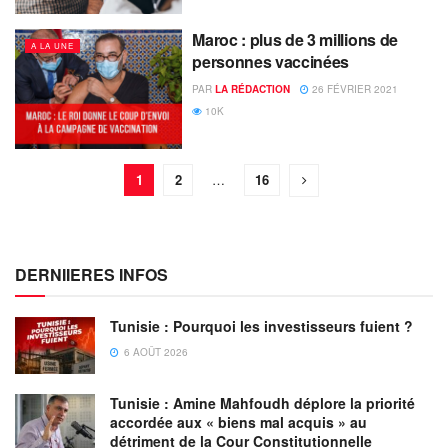
Maroc : plus de 3 millions de
A LA UNE
personnes vaccinées
PAR
LA RÉDACTION
26 FÉVRIER 2021
10K
1
2
…
16
DERNIIERES INFOS
Tunisie : Pourquoi les investisseurs fuient ?
6 AOÛT 2026
Tunisie : Amine Mahfoudh déplore la priorité
accordée aux « biens mal acquis » au
détriment de la Cour Constitutionnelle