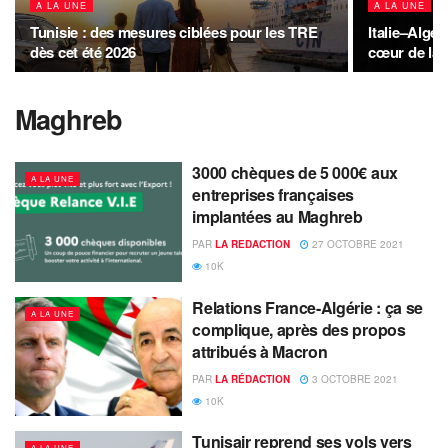
A LA UNE
A LA UNE
Tunisie : des mesures ciblées pour les TRE
Italie–Algér
dès cet été 2026
cœur de la 
Maghreb
3000 chèques de 5 000€ aux
A LA UNE
entreprises françaises
implantées au Maghreb
PAR
LA REDACTION
27 OCTOBRE 2021
10K
Relations France-Algérie : ça se
A LA UNE
complique, après des propos
attribués à Macron
PAR
LA RÉDACTION
3 OCTOBRE 2021
10K
Tunisair reprend ses vols vers
A LA UNE