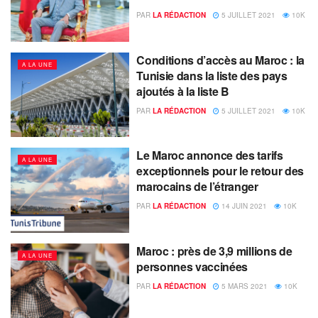
PAR
LA RÉDACTION
5 JUILLET 2021
10K
Conditions d’accès au Maroc : la
A LA UNE
Tunisie dans la liste des pays
ajoutés à la liste B
PAR
LA RÉDACTION
5 JUILLET 2021
10K
Le Maroc annonce des tarifs
A LA UNE
exceptionnels pour le retour des
marocains de l’étranger
PAR
LA RÉDACTION
14 JUIN 2021
10K
Maroc : près de 3,9 millions de
A LA UNE
personnes vaccinées
PAR
LA RÉDACTION
5 MARS 2021
10K