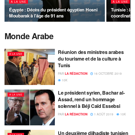
A LA UNE
A LA UNE
Égypte : Décès du président égyptien Hosni
Tunisie : le
Moubarak à l’âge de 91 ans
coordination
Monde Arabe
Réunion des ministres arabes
A LA UNE
du tourisme et de la culture à
Tunis
PAR
LA RÉDACTION
16 OCTOBRE 2019
10K
Le président syrien, Bachar al-
A LA UNE
Assad, rend un hommage
solennel à Béji Caïd Essebsi
PAR
LA RÉDACTION
1 AOÛT 2019
10K
Un deuxième djihadiste tunisien
A LA UNE