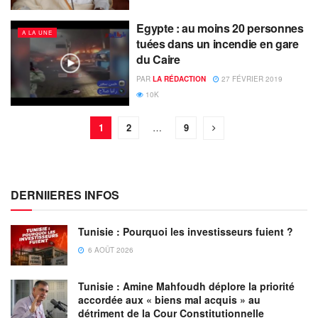
Egypte : au moins 20 personnes
A LA UNE
tuées dans un incendie en gare
du Caire
PAR
LA RÉDACTION
27 FÉVRIER 2019
10K
1
2
…
9
DERNIIERES INFOS
Tunisie : Pourquoi les investisseurs fuient ?
6 AOÛT 2026
Tunisie : Amine Mahfoudh déplore la priorité
accordée aux « biens mal acquis » au
détriment de la Cour Constitutionnelle