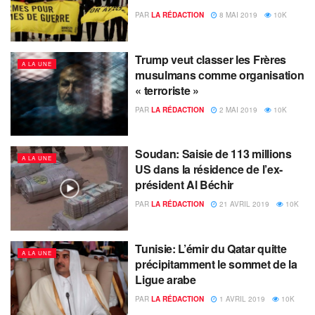
PAR
LA RÉDACTION
8 MAI 2019
10K
Trump veut classer les Frères
A LA UNE
musulmans comme organisation
« terroriste »
PAR
LA RÉDACTION
2 MAI 2019
10K
Soudan: Saisie de 113 millions
A LA UNE
US dans la résidence de l’ex-
président Al Béchir
PAR
LA RÉDACTION
21 AVRIL 2019
10K
Tunisie: L’émir du Qatar quitte
A LA UNE
précipitamment le sommet de la
Ligue arabe
PAR
LA RÉDACTION
1 AVRIL 2019
10K