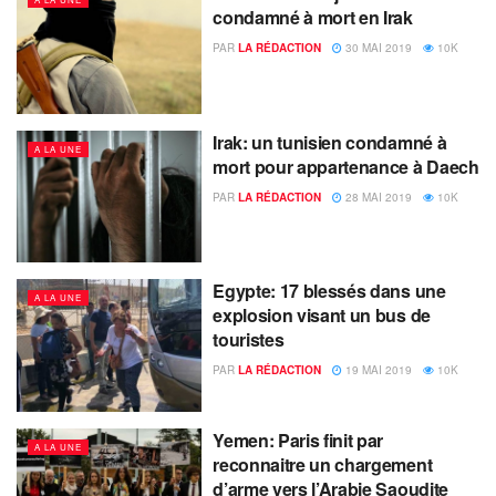
condamné à mort en Irak
PAR
LA RÉDACTION
30 MAI 2019
10K
Irak: un tunisien condamné à
A LA UNE
mort pour appartenance à Daech
PAR
LA RÉDACTION
28 MAI 2019
10K
Egypte: 17 blessés dans une
A LA UNE
explosion visant un bus de
touristes
PAR
LA RÉDACTION
19 MAI 2019
10K
Yemen: Paris finit par
A LA UNE
reconnaitre un chargement
d’arme vers l’Arabie Saoudite