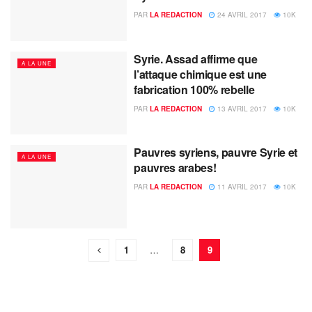
PAR
LA REDACTION
24 AVRIL 2017
10K
Syrie. Assad affirme que
A LA UNE
l’attaque chimique est une
fabrication 100% rebelle
PAR
LA REDACTION
13 AVRIL 2017
10K
Pauvres syriens, pauvre Syrie et
A LA UNE
pauvres arabes!
PAR
LA REDACTION
11 AVRIL 2017
10K
1
…
8
9