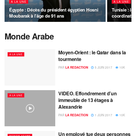
A LA UNE
A LA UNE
Égypte : Décès du président égyptien Hosni
Tunisie : le
Moubarak à l’âge de 91 ans
coordination
Monde Arabe
Moyen-Orient : le Qatar dans la
A LA UNE
tourmente
PAR
LA REDACTION
5 JUIN 2017
10K
VIDEO. Effondrement d’un
A LA UNE
immeuble de 13 étages à
Alexandrie
PAR
LA REDACTION
1 JUIN 2017
10K
Un employé tue deux personnes
MONDE ARABE