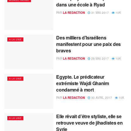
dans une école à Ryad
PAR
LA REDACTION
31 MAI 2017
10K
Des milliers d’Israéliens
A LA UNE
manifestent pour une paix des
braves
PAR
LA REDACTION
28 MAI 2017
10K
Egypte. Le prédicateur
A LA UNE
extrémiste Wajdi Ghanim
condamné à mort
PAR
LA REDACTION
30 AVRIL 2017
10K
Elle rêvait d’être styliste, elle se
A LA UNE
retrouve veuve de jihadistes en
Syrie