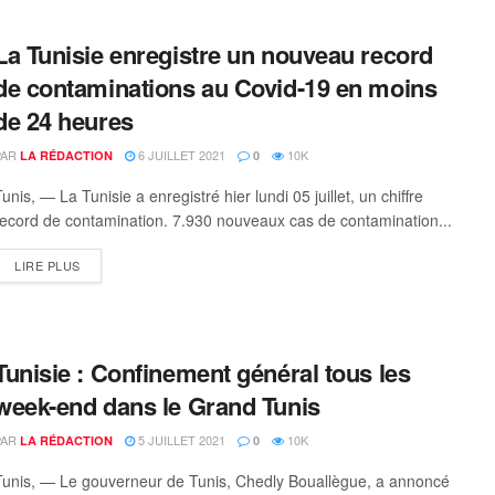
La Tunisie enregistre un nouveau record
de contaminations au Covid-19 en moins
de 24 heures
PAR
6 JUILLET 2021
10K
LA RÉDACTION
0
unis, — La Tunisie a enregistré hier lundi 05 juillet, un chiffre
record de contamination. 7.930 nouveaux cas de contamination...
DETAILS
LIRE PLUS
Tunisie : Confinement général tous les
week-end dans le Grand Tunis
PAR
5 JUILLET 2021
10K
LA RÉDACTION
0
Tunis, — Le gouverneur de Tunis, Chedly Bouallègue, a annoncé