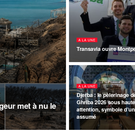
A LA UNE
Transavia ouvre Montpel
A LA UNE
Djerba : le pèlerinage d
Ghriba 2026 sous haut
geur met à nu le
attention, symbole d’un
assumé