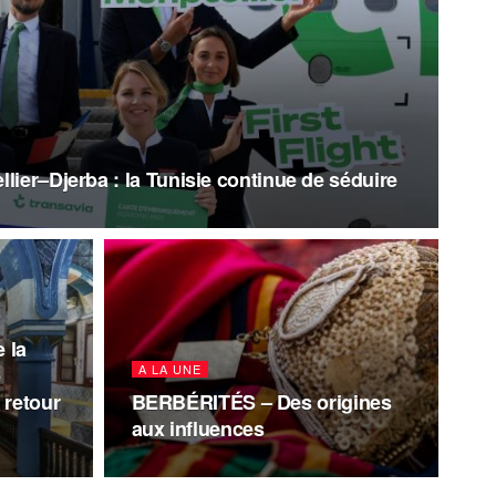
lier–Djerba : la Tunisie continue de séduire
e la
A LA UNE
e
 retour
BERBÉRITÉS – Des origines
aux influences