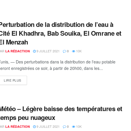
Perturbation de la distribution de l’eau à
Cité El Khadhra, Bab Souika, El Omrane et
El Menzah
PAR
9 JUILLET 2021
10K
LA RÉDACTION
0
Tunis, — Des perturbations dans la distribution de l'eau potable
seront enregistrées ce soir, à partir de 20h00, dans les...
DETAILS
LIRE PLUS
Météo – Légère baisse des températures et
temps peu nuageux
PAR
9 JUILLET 2021
10K
LA RÉDACTION
0