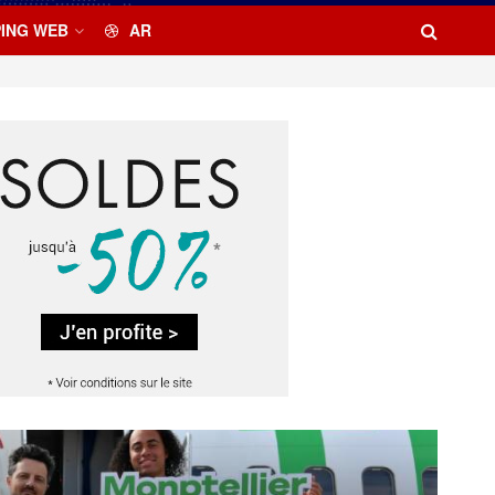
ING WEB
AR