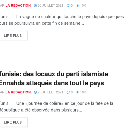
PAR
30 JUILLET 2021
10K
LA REDACTION
0
Tunis, — La vague de chaleur qui touche le pays depuis quelques
jours se poursuivra en cette fin de semaine...
DETAILS
LIRE PLUS
Tunisie: des locaux du parti islamiste
Ennahda attaqués dans tout le pays
PAR
25 JUILLET 2021
10K
LA REDACTION
0
Tunis, — Une «journée de colère» en ce jour de la fête de la
République a été observée dans plusieurs...
DETAILS
LIRE PLUS