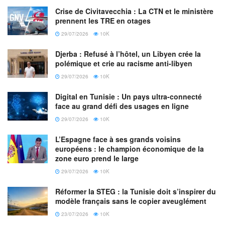
démontré à maintes reprises son dynamisme, son agilité et
Crise de Civitavecchia : La CTN et le ministère
sa passion pour mener des équipes brillantes vers un
prennent les TRE en otages
succès durable. C’est tout l’enjeu de cette fonction :
29/07/2026
10K
assurer ce même succès durable pour tous les clients,
Djerba : Refusé à l’hôtel, un Libyen crée la
dans toutes les unités commerciales et sur tous les
polémique et crie au racisme anti-libyen
marchés. Je félicite Samer pour cette promotion méritée et
29/07/2026
10K
je me réjouis de partager davantage de succès avec lui et
notre réseau. »
Digital en Tunisie : Un pays ultra-connecté
face au grand défi des usages en ligne
Samer Abboud apporte plus de 20 ans d’expérience dans
29/07/2026
10K
ce nouveau rôle, ayant travaillé avec de nombreuses
L’Espagne face à ses grands voisins
marques mondiales et entités gouvernementales sur un
européens : le champion économique de la
éventail de marchés. Il reprend le rôle de Chief Growth
zone euro prend le large
Officer régional après une année au cours de laquelle sa
29/07/2026
10K
région a dépassé ses objectifs pour 2021, avec des clients
Réformer la STEG : la Tunisie doit s’inspirer du
et des projets de renom sur des marchés en croissance.
modèle français sans le copier aveuglément
23/07/2026
10K
En 2021, Memac Ogilvy a contribué de manière