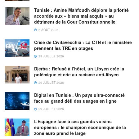
façonnent chaque aspect des besoins d’une marque grâce
Tunisie : Amine Mahfoudh déplore la priorité
à six disciplines principales : Stratégie de marque,
accordée aux « biens mal acquis » au
Publicité, Engagement client et commerce, Relations
détriment de la Cour Constitutionnelle
publiques et influence, Transformation numérique et
6 AOÛT 2026
Partenariats.
Crise de Civitavecchia : La CTN et le ministère
prennent les TRE en otages
Ogilvy est une société du groupe WPP (NASDAQ :
29 JUILLET 2026
WWPGY). Pour plus d’informations, visitez
https://www.memacogilvy.com/
ou
https://www.ogilvy.com/,
Djerba : Refusé à l’hôtel, un Libyen crée la
ou suivez Ogilvy sur Twitter et Facebook à @Ogilvy et
polémique et crie au racisme anti-libyen
Facebook.com/Ogilvy
, respectivement.
29 JUILLET 2026
Digital en Tunisie : Un pays ultra-connecté
face au grand défi des usages en ligne
29 JUILLET 2026
L’Espagne face à ses grands voisins
européens : le champion économique de la
zone euro prend le large