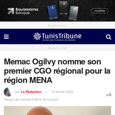
Publicité
Publicité
Memac Ogilvy nomme son
premier CGO régional pour la
région MENA
par
La Redaction
15 février 2022
A
A
Temps de Lecture:3 Mins de Lecture