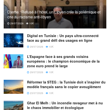
Djerba : Refusé à l’hôtel, un Libyen crée la polémique et
crie au racisme anti-libyen
29/07/2026
10K
Digital en Tunisie : Un pays ultra-connecté
face au grand défi des usages en ligne
29/07/2026
10K
L’Espagne face à ses grands voisins
européens : le champion économique de la
zone euro prend le large
29/07/2026
10K
Réformer la STEG : la Tunisie doit s’inspirer du
modèle français sans le copier aveuglément
23/07/2026
10K
Ghar El Melh : Un incendie ravageur met à nu
le chaos immobilier et écologique