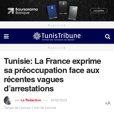
Publicité
Publicité
Tunisie: La France exprime
sa préoccupation face aux
récentes vagues
d’arrestations
par
La Redaction
24/02/2023
A
A
Temps de Lecture:1 min de Lecture