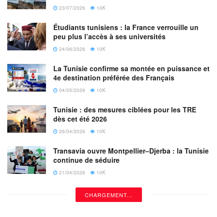
23/07/2026
10K
Étudiants tunisiens : la France verrouille un
peu plus l’accès à ses universités
24/06/2026
10K
La Tunisie confirme sa montée en puissance et
4e destination préférée des Français
04/05/2026
10K
Tunisie : des mesures ciblées pour les TRE
dès cet été 2026
26/04/2026
10K
Transavia ouvre Montpellier–Djerba : la Tunisie
continue de séduire
21/04/2026
10K
CHARGEMENT...