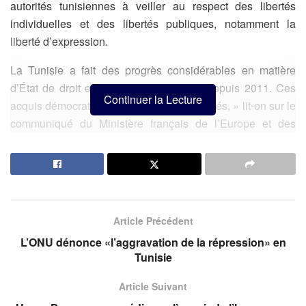
autorités tunisiennes à veiller au respect des libertés
individuelles et des libertés publiques, notamment la
liberté d’expression.
La Tunisie a fait des progrès considérables en matière
d’État de droit et de libertés publiques depuis 2011. Ces
Continuer la Lecture
acquis démocratiques doivent être préservés, » lit-on sur le
communiqué du Ministère français de l’Europe et des
Affaires étrangères.
Articles
Similaires
Crise de Civitavecchia : La CTN et le ministère prennent les
TRE en otages
Article Précédent
L’ONU dénonce «l’aggravation de la répression» en
Djerba : Refusé à l’hôtel, un Libyen crée la polémique et
Tunisie
crie au racisme anti-libyen
Digital en Tunisie : Un pays ultra-connecté face au grand
Article Suivant
défi des usages en ligne