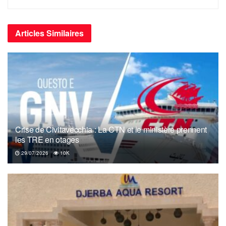
dernières années, la France a perdu des parts de marché,
et a cédé en 2017 sa place de 1er fournisseur au profit de
Articles
Similaires
l’Italie.
Crise de Civitavecchia : La CTN et le ministère prennent
les TRE en otages
29/07/2026
10K