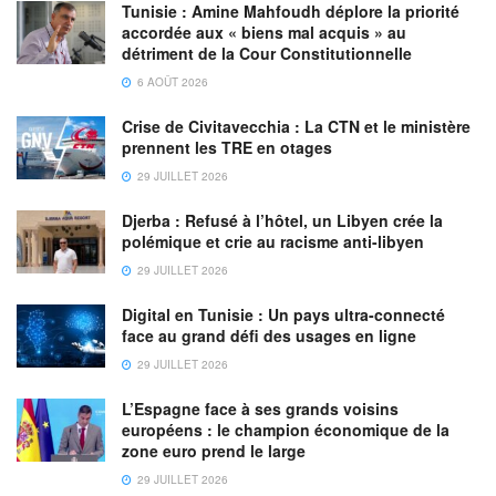
Tunisie : Amine Mahfoudh déplore la priorité
accordée aux « biens mal acquis » au
détriment de la Cour Constitutionnelle
6 AOÛT 2026
Crise de Civitavecchia : La CTN et le ministère
prennent les TRE en otages
29 JUILLET 2026
Djerba : Refusé à l’hôtel, un Libyen crée la
polémique et crie au racisme anti-libyen
29 JUILLET 2026
Digital en Tunisie : Un pays ultra-connecté
face au grand défi des usages en ligne
29 JUILLET 2026
L’Espagne face à ses grands voisins
européens : le champion économique de la
zone euro prend le large
29 JUILLET 2026