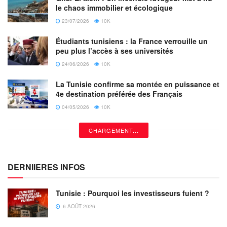
vaccins.
le chaos immobilier et écologique
23/07/2026
10K
« Les États-Unis, par exemple, prévoient de donner un
milliard de doses à des personnes du monde entier, tout en
Étudiants tunisiens : la France verrouille un
peu plus l’accès à ses universités
fournissant des rappels de vaccins aux Américains.
D’autres pays doivent s’engager dans cette voie », a-t-il
24/06/2026
10K
déclaré.
La Tunisie confirme sa montée en puissance et
4e destination préférée des Français
04/05/2026
10K
CHARGEMENT...
DERNIIERES INFOS
Tunisie : Pourquoi les investisseurs fuient ?
6 AOÛT 2026