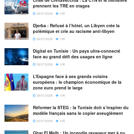
efficace, mais que les preuves ne sont pas encore
prennent les TRE en otages
suffisantes pour aller dans cette direction. Les rappels
29/07/2026
10K
seront effectués avec le même vaccin que celui utilisé pour
Djerba : Refusé à l’hôtel, un Libyen crée la
la première et la deuxième dose, mais cela pourrait
polémique et crie au racisme anti-libyen
changer dans les semaines à venir, lorsque les preuves
29/07/2026
10K
seront suffisantes pour mélanger les types de vaccins.
Digital en Tunisie : Un pays ultra-connecté
La vaccination de rappel va-t-elle exacerber les
face au grand défi des usages en ligne
inégalités existantes en matière de vaccination ?
29/07/2026
10K
Dans des pays comme le Liban, la Jordanie, le Koweït et la
L’Espagne face à ses grands voisins
européens : le champion économique de la
Tunisie, le pourcentage moyen de personnes entièrement
zone euro prend le large
vaccinées n’est que de 28 %. Et alors que certains experts
29/07/2026
10K
débattent de la possibilité d’accroître cette inégalité
vaccinale en ajoutant un rappel de vaccin, le Dr Abu-
Réformer la STEG : la Tunisie doit s’inspirer du
modèle français sans le copier aveuglément
Raddad pense que la solution à cette inégalité réside dans
l’augmentation de la production de vaccins ainsi que dans
23/07/2026
10K
l’amélioration des infrastructures de distribution des
Ghar El Melh : Un incendie ravageur met à nu