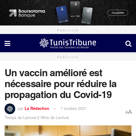
Publicité
Publicité
Un vaccin amélioré est
nécessaire pour réduire la
propagation du Covid-19
par
La Rédaction
7 octobre 2021
A
A
Temps de Lecture:2 Mins de Lecture