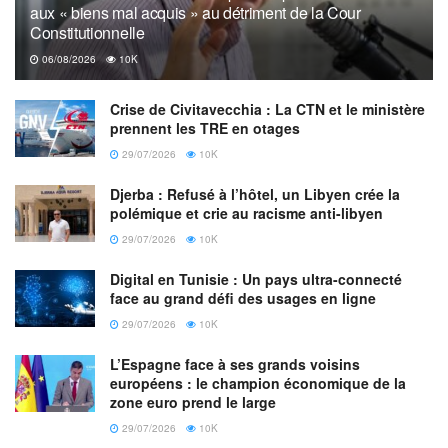
aux « biens mal acquis » au détriment de la Cour
Djerba : Refusé à l’hôtel, un Libyen crée la polémique et
Constitutionnelle
crie au racisme anti-libyen
06/08/2026
10K
CHARGER PLUS
Crise de Civitavecchia : La CTN et le ministère
prennent les TRE en otages
29/07/2026
10K
Du côté belge, aucune déclaration officielle n’a été faite.
Djerba : Refusé à l’hôtel, un Libyen crée la
Néanmoins, cette correspondance soulève une question
polémique et crie au racisme anti-libyen
sensible : jusqu’où l’UE est-elle prête à aller pour concilier
29/07/2026
10K
ses objectifs climatiques et de gouvernance avec ses
Digital en Tunisie : Un pays ultra-connecté
impératifs de sécurité énergétique, surtout à l’heure où elle
face au grand défi des usages en ligne
tente de réduire durablement sa dépendance aux
29/07/2026
10K
hydrocarbures russes ?
L’Espagne face à ses grands voisins
Un équilibre diplomatique délicat
européens : le champion économique de la
zone euro prend le large
29/07/2026
10K
Troisième exportateur mondial de GNL, derrière les États-