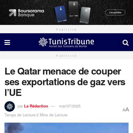
Publicité
Publicité
Le Qatar menace de couper
ses exportations de gaz vers
l’UE
par
La Rédaction
mar/07/2025
A
A
Temps de Lecture:2 Mins de Lecture