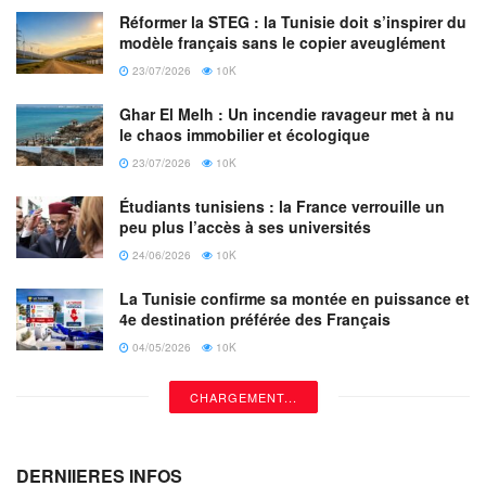
Unis et l’Australie, le Qatar joue un rôle stratégique dans
Réformer la STEG : la Tunisie doit s’inspirer du
modèle français sans le copier aveuglément
l’approvisionnement énergétique européen, notamment
depuis la crise énergétique déclenchée par la guerre en
23/07/2026
10K
Ukraine.
Ghar El Melh : Un incendie ravageur met à nu
le chaos immobilier et écologique
Alors que les négociations sur la directive se poursuivent,
23/07/2026
10K
cette mise en garde de Doha pourrait s’apparenter à une
Étudiants tunisiens : la France verrouille un
manœuvre de pression diplomatique visant à protéger ses
peu plus l’accès à ses universités
intérêts économiques, tout en testant la cohérence des
24/06/2026
10K
ambitions vertes européennes.
La Tunisie confirme sa montée en puissance et
Source: Juliette Vandestraete
4e destination préférée des Français
04/05/2026
10K
CHARGEMENT...
DERNIIERES INFOS