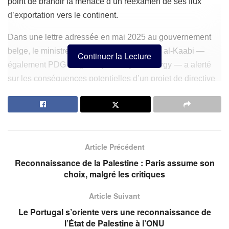
point de brandir la menace d’un réexamen de ses flux
d’exportation vers le continent.
Dans une lettre adressée en mai 2025 au gouvernement
belge, le ministre qatari de l’Énergie, Saad al-Kaabi —
Continuer la Lecture
également PDG du géant public QatarEnergy — a alerté
sur les conséquences potentielles d’un projet de directive
européenne contraignant les entreprises à respecter des
standards stricts en matière de droits humains et
d’environnement tout au long de leur chaîne
d’approvisionnement.
Article Précédent
« Si la directive reste en l’état, l’État du Qatar et
Reconnaissance de la Palestine : Paris assume son
QatarEnergy n’auront d’autre choix que d’envisager
choix, malgré les critiques
sérieusement d’autres marchés en dehors de l’Union
Article Suivant
européenne », a averti al-Kaabi dans ce courrier.
Le Portugal s’oriente vers une reconnaissance de
l’État de Palestine à l’ONU
Une directive jugée contraignante