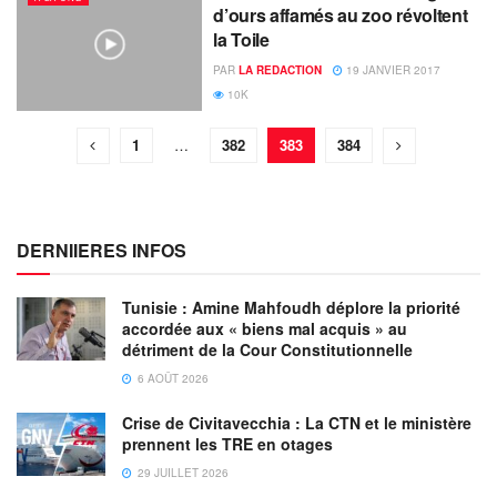
d’ours affamés au zoo révoltent
la Toile
PAR
LA REDACTION
19 JANVIER 2017
10K
1
…
382
383
384
DERNIIERES INFOS
Tunisie : Amine Mahfoudh déplore la priorité
accordée aux « biens mal acquis » au
détriment de la Cour Constitutionnelle
6 AOÛT 2026
Crise de Civitavecchia : La CTN et le ministère
prennent les TRE en otages
29 JUILLET 2026