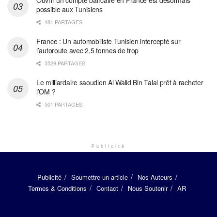
possible aux Tunisiens
481 PARTAGES
France : Un automobiliste Tunisien intercepté sur
l’autoroute avec 2,5 tonnes de trop
3529 PARTAGES
Le milliardaire saoudien Al Walid Bin Talal prêt à racheter
l’OM ?
501 PARTAGES
Publicité
Publicité
Soumettre un article
Nos Auteurs
Termes & Conditions
Contact
Nous Soutenir
AR