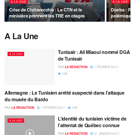
A LA UNE
A LA UNE
Crise de Civitavecchia : La CTN et le
Djerba : Ref
ministère prennent les TRE en otages
polémique et
A La Une
Tunisair : Ali Miaoui nommé DGA
A LA UNE
de Tunisair
PAR
LA REDACTION
1 FÉVRIER 2017
10K
Allemagne : Le Tunisien arrêté suspecté dans l’attaque
A LA UNE
du musée du Bardo
PAR
LA REDACTION
1 FÉVRIER 2017
10K
L’identité du tunisien victime de
A LA UNE
l’attentat de Québec connue
PAR
LA REDACTION
31 JANVIER 2017