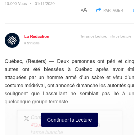
10.000
Vues
01/11/2020
A
PARTAGER
A
La Rédaction
Temps de Lecture:1 min de Lecture
0 S'inscrire
Québec, (Reuters) — Deux personnes ont péri et cinq
autres ont été blessées à Québec après avoir été
attaquées par un homme armé d’un sabre et vêtu d’un
costume médiéval, ont annoncé dimanche les autorités qui
soulignent que l’assaillant ne semblait pas lié à un
quelconque groupe terroriste.
Confirmation de la Police de
Continuer la Lecture
#Quebec
: 2 morts, 5 blessés. À
l'arme blanche