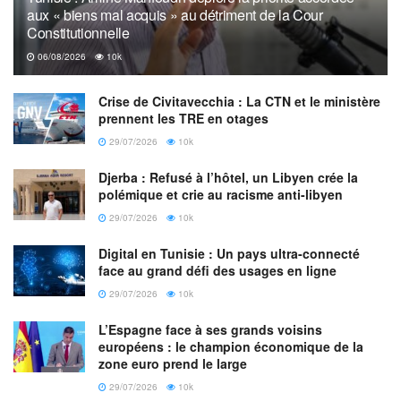
aux « biens mal acquis » au détriment de la Cour
2020
Constitutionnelle
06/08/2026
10k
Crise de Civitavecchia : La CTN et le ministère
« Il était habillé d’un costume médiéval et armé d’un sabre
prennent les TRE en otages
japonais de type katana. Tout porte à croire qu’il aurait
29/07/2026
10k
choisi ses victimes au hasard », a-t-il ajouté.
Djerba : Refusé à l’hôtel, un Libyen crée la
Parmi les blessés, plusieurs portent des signes de
polémique et crie au racisme anti-libyen
lacération, mais leurs jours ne sont pas en danger, a-t-il
29/07/2026
10k
précisé.
Digital en Tunisie : Un pays ultra-connecté
Les faits se sont déroulés dans le quartier du Vieux-
face au grand défi des usages en ligne
Québec en pleine célébration de la fête d’Halloween. « Il
29/07/2026
10k
s’agit, croyons nous, d’un geste isolé (…) », a pour sa part
L’Espagne face à ses grands voisins
déclaré le maire de Québec, Régis Labeaume.
européens : le champion économique de la
zone euro prend le large
Kevin Dougherty; version française Nicolas Delame
29/07/2026
10k