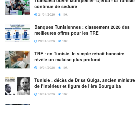
Transavia ouvre Montpellier–Djerba : la Tunisie
continue de séduire
21/04/2026
10k
Banques Tunisiennes : classement 2026 des
meilleures offres pour les TRE
20/04/2026
10k
TRE : en Tunisie, le simple retrait bancaire
révèle un malaise plus profond
19/04/2026
10k
Tunisie : décès de Driss Guiga, ancien ministre
de l’Intérieur et figure de l’ère Bourguiba
19/04/2026
10k
Djerba : le pèlerinage de la Ghriba 2026 sous
haute attention, symbole d’un retour assumé
18/04/2026
10k
L’Iran : vers un quatrième pôle de puissance
mondiale ?