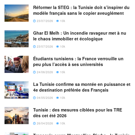
Catégorie:
A LA UNE
AMÉRIQUE DU NORD
VIDÉO
Réformer la STEG : la Tunisie doit s’inspirer du
modèle français sans le copier aveuglément
23/07/2026
10k
Ghar El Melh : Un incendie ravageur met à nu
le chaos immobilier et écologique
23/07/2026
10k
Étudiants tunisiens : la France verrouille un
peu plus l’accès à ses universités
24/06/2026
10k
La Tunisie confirme sa montée en puissance et
4e destination préférée des Français
04/05/2026
10k
Tunisie : des mesures ciblées pour les TRE
dès cet été 2026
26/04/2026
10k