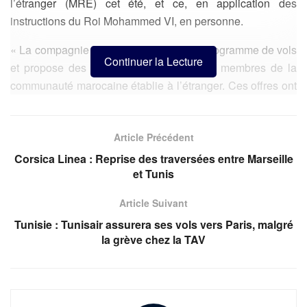
l’étranger (MRE) cet été, et ce, en application des
instructions du Roi Mohammed VI, en personne.
« La compagnie nationale renforce son programme de vols
Continuer la Lecture
et propose des prix très accessibles aux membres de la
communauté marocaine établie à l’étranger. Ces offres ont
été étudiées pour mettre en place une grille tarifaire
exceptionnelle qui varie en fonction des destinations et du
Article Précédent
nombre de membres de la famille », indique RAM dans un
communiqué.
Corsica Linea : Reprise des traversées entre Marseille
et Tunis
Article Suivant
Tunisie : Tunisair assurera ses vols vers Paris, malgré
la grève chez la TAV