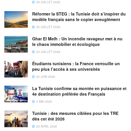
29 JUILLET 2026
À cet effet, ses services procèdent à la désinfection
régulière des avions. De même, les mesures de sécurité
Réformer la STEG : la Tunisie doit s’inspirer du
sanitaire sont extrêmement respectées durant l’opération
modèle français sans le copier aveuglément
d’embarquement comme le respect de la distanciation
23 JUILLET 2026
dans la zone d’embarquement, dans les bus de transfert et
Ghar El Melh : Un incendie ravageur met à nu
dans les escabeaux et les passerelles, conclut le
le chaos immobilier et écologique
communiqué.
23 JUILLET 2026
« Sa majesté le Roi Mohammed VI – Que Dieu L’assiste –
Étudiants tunisiens : la France verrouille un
peu plus l’accès à ses universités
a bien voulu donner Ses Très Hautes Instructions à la
Fondation Mohammed V pour la Solidarité, afin qu’un
24 JUIN 2026
dispositif spécial d’accompagnement soit mis à la
La Tunisie confirme sa montée en puissance et
disposition des membres de la communauté marocaine
4e destination préférée des Français
résidant à l’étranger, à bord des navires opérant la
4 MAI 2026
traversée, en vue de leur assurer les meilleures conditions
Tunisie : des mesures ciblées pour les TRE
de traversée et de débarquement », indique le
dès cet été 2026
communiqué royal.
26 AVRIL 2026