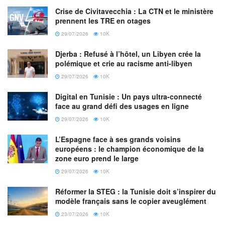
Quant aux passagers au départ des destinations de
Crise de Civitavecchia : La CTN et le ministère
prennent les TRE en otages
l’Afrique, la Turquie et la Russie, le tarif proposé est de 240
euros TTC (aller-retour) pour tout passager voyageant en
29/07/2026
10K
compagnie de deux membres de sa famille ou plus ; et à
Djerba : Refusé à l’hôtel, un Libyen crée la
300 euros TTC pour tout passager voyageant seul ou en
polémique et crie au racisme anti-libyen
compagnie d’un membre de la famille.
29/07/2026
10K
Les vols (aller-retour) en provenance de la Tunisie seront
Digital en Tunisie : Un pays ultra-connecté
face au grand défi des usages en ligne
mis en vente à 120 euros pour tout passager voyageant en
29/07/2026
10K
compagnie de deux autres membres de sa famille ou plus ;
et à 150 euros TTC pour tout passager voyageant seul ou
L’Espagne face à ses grands voisins
en compagnie d’un membre de la famille.
européens : le champion économique de la
zone euro prend le large
Quant au passager des vols en provenance de l’Égypte, le
29/07/2026
10K
tarif proposé est de 150 euros TTC quand il voyage en
Réformer la STEG : la Tunisie doit s’inspirer du
compagnie de deux autres membres de sa famille et plus ;
modèle français sans le copier aveuglément
et 200 euros TTC quand il est seul ou en compagnie d’un
23/07/2026
10K
membre de la famille.