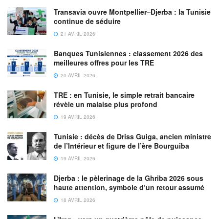
Ce dispositif a pour objectif de faciliter, pendant la
Transavia ouvre Montpellier–Djerba : la Tunisie
traversée, l’ensemble des formalités administratives,
continue de séduire
douanières et sanitaires, afin que le voyage, l’arrivée et le
21 AVRIL 2026
séjour au Maroc se passent de manière sûre, fluide et
Banques Tunisiennes : classement 2026 des
satisfaisante.
meilleures offres pour les TRE
20 AVRIL 2026
Ainsi, les représentations diplomatiques et consulaires
sont appelées à faciliter toutes les démarches consulaires
TRE : en Tunisie, le simple retrait bancaire
et administratives requises par les concitoyens marocains
révèle un malaise plus profond
et les étrangers souhaitant visiter le Maroc, et à répondre
19 AVRIL 2026
de « manière efficace à leurs demandes et attentes ».
Tunisie : décès de Driss Guiga, ancien ministre
de l’Intérieur et figure de l’ère Bourguiba
19 AVRIL 2026
Djerba : le pèlerinage de la Ghriba 2026 sous
haute attention, symbole d’un retour assumé
18 AVRIL 2026