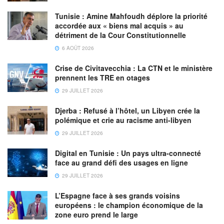
La compagnie marocaine augmentera sensiblement sa
Tunisie : Amine Mahfoudh déplore la priorité
capacité et son offre en sièges en mobilisant des avions
accordée aux « biens mal acquis » au
détriment de la Cour Constitutionnelle
supplémentaires à travers l’affrètement d’appareils auprès
6 AOÛT 2026
des meilleurs prestataires et selon les meilleures
conditions et normes de sécurité.
Crise de Civitavecchia : La CTN et le ministère
prennent les TRE en otages
D’autre part, les équipes de la Royal Air Maroc seront
29 JUILLET 2026
totalement engagées pour faciliter le déploiement de cette
Djerba : Refusé à l’hôtel, un Libyen crée la
opération historique dans les meilleures conditions, aussi
polémique et crie au racisme anti-libyen
bien au niveau du call center (centre d’appels) que des
29 JUILLET 2026
outils digitaux et des agences RAM.
Digital en Tunisie : Un pays ultra-connecté
Par ailleurs, et en application des recommandations des
face au grand défi des usages en ligne
pouvoirs publics et des normes internationales, Royal Air
29 JUILLET 2026
Maroc met en place des mesures de sécurité sanitaire afin
L’Espagne face à ses grands voisins
de garantir la santé et la sécurité de ses clients et de son
européens : le champion économique de la
personnel.
zone euro prend le large