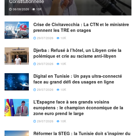
Constitutionnelle
06/08/2026
10K
Crise de Civitavecchia : La CTN et le ministère
prennent les TRE en otages
29/07/2026
10K
Djerba : Refusé à l’hôtel, un Libyen crée la
polémique et crie au racisme anti-libyen
29/07/2026
10K
Digital en Tunisie : Un pays ultra-connecté
face au grand défi des usages en ligne
29/07/2026
10K
L’Espagne face à ses grands voisins
européens : le champion économique de la
zone euro prend le large
29/07/2026
10K
Réformer la STEG : la Tunisie doit s’inspirer du