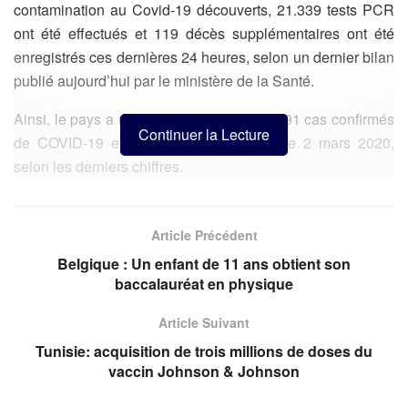
contamination au Covid-19 découverts, 21.339 tests PCR
ont été effectués et 119 décès supplémentaires ont été
enregistrés ces dernières 24 heures, selon un dernier bilan
publié aujourd’hui par le ministère de la Santé.
Ainsi, le pays a recensé un total de 455.091 cas confirmés
Continuer la Lecture
de COVID-19 et 15.601 décès, depuis le 2 mars 2020,
selon les derniers chiffres.
Dans l’état actuel de la pandémie, la Tunisie est identifiée
comme « pays à très haut risque » par la Belgique. La
Article Précédent
Belgique déconseille strictement tout voyage vers la
Belgique : Un enfant de 11 ans obtient son
Tunisie. Les personnes qui reviennent de Tunisie sont
baccalauréat en physique
soumises à des règles sanitaires très strictes au retour.
Article Suivant
Dans le cadre des mesures mises en place pour
Tunisie: acquisition de trois millions de doses du
accompagner la reprise des voyages internationaux, et
vaccin Johnson & Johnson
suite à la diffusion d’informations relatives à une mise à