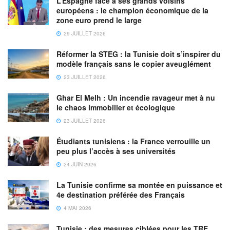
L’Espagne face à ses grands voisins
européens : le champion économique de la
zone euro prend le large
29 JUILLET 2026
Réformer la STEG : la Tunisie doit s’inspirer du
modèle français sans le copier aveuglément
23 JUILLET 2026
Ghar El Melh : Un incendie ravageur met à nu
le chaos immobilier et écologique
23 JUILLET 2026
Étudiants tunisiens : la France verrouille un
peu plus l’accès à ses universités
24 JUIN 2026
La Tunisie confirme sa montée en puissance et
4e destination préférée des Français
4 MAI 2026
Tunisie : des mesures ciblées pour les TRE