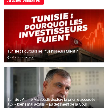
Articles
Similaires
Tunisie : Pourquoi les investisseurs fuient ?
06/08/2026
10K
Tunisie : Amine Mahfoudh déplore la priorité accordée
aux « biens mal acquis » au détriment de la Cour