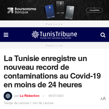
Publicité
Publicité
La Tunisie enregistre un
nouveau record de
contaminations au Covid-19
en moins de 24 heures
par
La Rédaction
06/07/2021
A
A
Temps de Lecture:1 min de Lecture