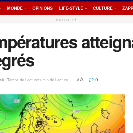
MONDE
OPINIONS
LIFE-STYLE
CULTURE
ZAPP
Publicité
empératures atteign
egrés
0
A
eb
Temps de Lecture:1 min de Lecture
A