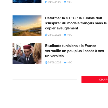
29/07/2026
10K
Réformer la STEG : la Tunisie doit
s’inspirer du modèle français sans le
copier aveuglément
23/07/2026
10K
Étudiants tunisiens : la France
verrouille un peu plus l’accès à ses
universités
24/06/2026
10K
CHAR