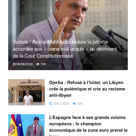
Tunisie : Amine Mahfoudh déplore la priorité
accordée aux « biens mal acquis » au détriment
de la Cour Constitutionnelle
06/08/2026
10K
Djerba : Refusé à l’hôtel, un Libyen
crée la polémique et crie au racisme
anti-libyen
29/07/2026
10K
L’Espagne face à ses grands voisins
européens : le champion
économique de la zone euro prend le