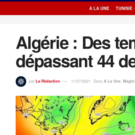
A LA UNE
TUNISIE
Algérie : Des t
dépassant 44 d
par
La Rédaction
11/07/2021
Dans
A La Une
,
Maghr