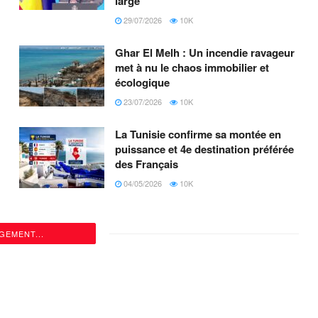
large
29/07/2026
10K
Ghar El Melh : Un incendie ravageur
met à nu le chaos immobilier et
écologique
23/07/2026
10K
La Tunisie confirme sa montée en
puissance et 4e destination préférée
des Français
04/05/2026
10K
GEMENT...