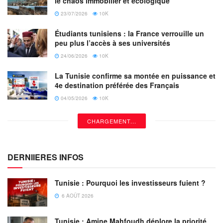
le chaos immobilier et écologique
23/07/2026
10K
Étudiants tunisiens : la France verrouille un
peu plus l’accès à ses universités
24/06/2026
10K
La Tunisie confirme sa montée en puissance et
4e destination préférée des Français
04/05/2026
10K
CHARGEMENT...
DERNIIERES INFOS
Tunisie : Pourquoi les investisseurs fuient ?
6 AOÛT 2026
Tunisie : Amine Mahfoudh déplore la priorité