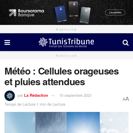
Publicité
Publicité
Météo : Cellules orageuses
et pluies attendues
par
La Rédaction
10 septembre 2021
A
A
Temps de Lecture:1 min de Lecture