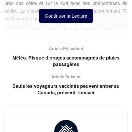
prés des côtes et sur le sud avec des phénomènes de
sable. La vitesse du vent dépassera temporairement 70
Continuer la Lecture
km/h sous orages.
La mer sera très agitée sur les côtes-Est à agitée dans le
Golfe de Gabès et agitée à très agitée dans le nord.
Article Précédent
Les températures maximales seront comprises entre 28 et
Météo. Risque d’orages accompagnés de pluies
34 °C dans le nord et le centre et entre 35 et 41 °C dans le
passagères
sud avec vent de sirocco.
Article Suivant
Seuls les voyageurs vaccinés peuvent entrer au
Canada, prévient Tunisair