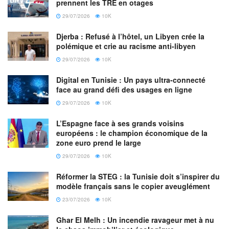
prennent les TRE en otages
29/07/2026
10K
Djerba : Refusé à l’hôtel, un Libyen crée la
polémique et crie au racisme anti-libyen
29/07/2026
10K
Digital en Tunisie : Un pays ultra-connecté
face au grand défi des usages en ligne
29/07/2026
10K
L’Espagne face à ses grands voisins
européens : le champion économique de la
zone euro prend le large
29/07/2026
10K
Réformer la STEG : la Tunisie doit s’inspirer du
modèle français sans le copier aveuglément
23/07/2026
10K
Ghar El Melh : Un incendie ravageur met à nu