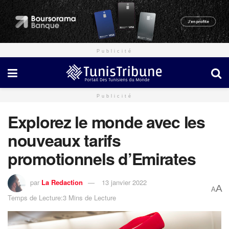
Publicité
Publicité
Explorez le monde avec les
nouveaux tarifs
promotionnels d’Emirates
par
La Redaction
13 janvier 2022
A
A
Temps de Lecture:3 Mins de Lecture