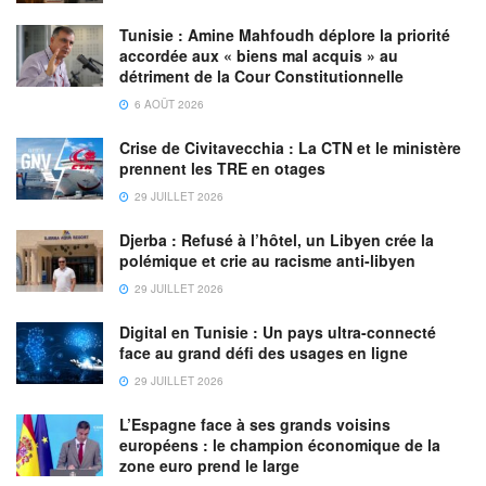
Tunisie : Amine Mahfoudh déplore la priorité
accordée aux « biens mal acquis » au
détriment de la Cour Constitutionnelle
Emirates Business Class Lounge
6 AOÛT 2026
Assurance voyage :
Emirates continue de mener le
Crise de Civitavecchia : La CTN et le ministère
secteur avec des produits et services innovants qui
prennent les TRE en otages
répondent aux besoins des voyageurs dans une période
29 JUILLET 2026
dynamique.
La compagnie aérienne
a poussé plus loin ses
Djerba : Refusé à l’hôtel, un Libyen crée la
initiatives en matière d’assistance à la clientèle en
polémique et crie au racisme anti-libyen
proposant
des politiques de réservation encore plus
29 JUILLET 2026
généreuses et flexibles,
une extension de sa couverture
Digital en Tunisie : Un pays ultra-connecté
d’assurance multirisque et en aidant ses clients fidèles à
face au grand défi des usages en ligne
conserver leurs miles et leur statut.
29 JUILLET 2026
Les clients sont invités à vérifier les dernières restrictions
L’Espagne face à ses grands voisins
gouvernementales en matière de voyage dans leur pays
européens : le champion économique de la
zone euro prend le large
d’origine et à s’assurer qu’ils répondent aux exigences de