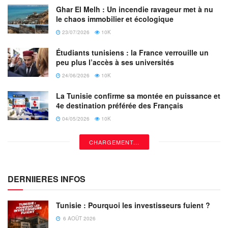
Santé et bien-être :
La santé et le bien-être de ses
Ghar El Melh : Un incendie ravageur met à nu
le chaos immobilier et écologique
passagers étant une priorité absolue, Emirates a mis en
23/07/2026
10K
place
un ensemble complet de mesures de sécurité
à
chaque étape du voyage de ses clients. La compagnie
Étudiants tunisiens : la France verrouille un
aérienne a ainsi introduit récemment la
technologie sans
peu plus l’accès à ses universités
contact
et renforcé ses capacités de vérification numérique
24/06/2026
10K
pour offrir à ses clients encore plus d’opportunités d’utiliser
La Tunisie confirme sa montée en puissance et
le
Travel Pass IATA
cet été.
4e destination préférée des Français
04/05/2026
10K
CHARGEMENT...
DERNIIERES INFOS
Tunisie : Pourquoi les investisseurs fuient ?
6 AOÛT 2026