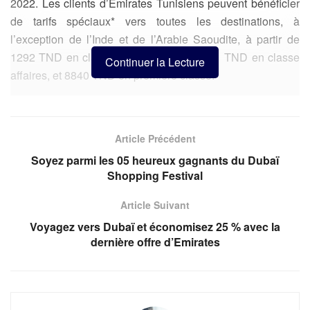
2022. Les clients d’Emirates Tunisiens peuvent bénéficier
de tarifs spéciaux* vers toutes les destinations, à
l’exception de l’Inde et de l’Arabie Saoudite, à partir de
1292 TND en classe économique et 3901 TND en classe
Continuer la Lecture
affaires, et 8840 TND en première classe.
Les clients Tunisiens qui participeront à cette offre
incontournable auront également un accès garanti à des
Article Précédent
options de billets flexibles et à l’assurance voyage
médicale COVID-19 pour une plus grande tranquillité
Soyez parmi les 05 heureux gagnants du Dubaï
Shopping Festival
d’esprit.
Article Suivant
Voyagez vers Dubaï et économisez 25 % avec la
dernière offre d’Emirates