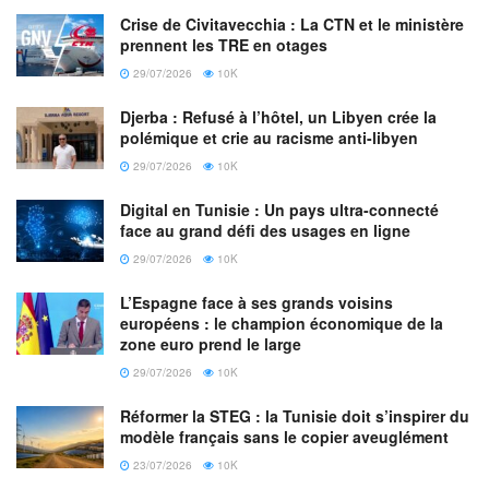
d’embarquement Emirates.
Crise de Civitavecchia : La CTN et le ministère
Gagnez un Mile par minute à Dubaï :
Les clients
prennent les TRE en otages
d’Emirates peuvent gagner 1 Mile Skywards pour
29/07/2026
10K
chaque minute passée à Dubaï jusqu’au 31 mars
Djerba : Refusé à l’hôtel, un Libyen crée la
2022. Les membres actuels et nouveaux d’Emirates
polémique et crie au racisme anti-libyen
Skywards qui s’inscrivent au programme avant le 31
29/07/2026
10K
mars 2022 peuvent profiter de l’offre Mile A Minute, et
Digital en Tunisie : Un pays ultra-connecté
gagner jusqu’à 5 000 Miles. L’offre s’applique à tous
face au grand défi des usages en ligne
les billets d’avion Emirates achetés entre le 1er août
29/07/2026
10K
2021 et le 31 mars 2022, pour voyager pendant l’Expo
2020 de Dubaï.
L’Espagne face à ses grands voisins
européens : le champion économique de la
zone euro prend le large
Les vols commercialisés par Emirates et opérés par
29/07/2026
10K
flydubai avec un numéro de vol Emirates (EK) sont
également inclus dans l’offre.
Réformer la STEG : la Tunisie doit s’inspirer du
modèle français sans le copier aveuglément
Voyager avec Emirates
23/07/2026
10K