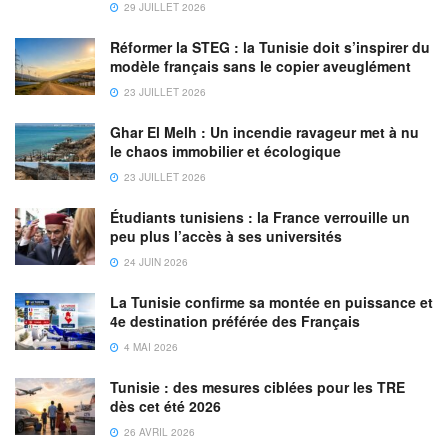
leur destination finale. Pour plus d’informations sur
les
29 JUILLET 2026
conditions d’entrée des visiteurs internationaux
à
Réformer la STEG : la Tunisie doit s’inspirer du
Dubaï
, consultez le site
modèle français sans le copier aveuglément
https://www.emirates.com/english/help/covid-19/dubai-
23 JUILLET 2026
travel-requirements/
Ghar El Melh : Un incendie ravageur met à nu
le chaos immobilier et écologique
23 JUILLET 2026
Étudiants tunisiens : la France verrouille un
peu plus l’accès à ses universités
24 JUIN 2026
La Tunisie confirme sa montée en puissance et
4e destination préférée des Français
4 MAI 2026
Tunisie : des mesures ciblées pour les TRE
dès cet été 2026
26 AVRIL 2026