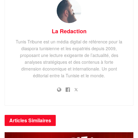
La Redaction
Tunis Tribune est un média digital de référence pour la
diaspora tunisienne et les expatriés depuis 2009,
Emirates’ new A380 with premium economy seats
proposant une lecture exigeante de l’actualité, des
analyses stratégiques et des contenus à forte
Les passagers d’Emirates peuvent profiter de la promotion
dimension économique et internationale. Un pont
en réservant leur vol sur Emirates.com via les agences de
éditorial entre la Tunisie et le monde.
voyage participantes du 12 janvier au 23 janvier 2022,
pour une période de voyage allant du 12 Janvier au 30
Novembre 2022 en classe économique, en classe affaires
et en première classe.
En plus de ces nouveaux tarifs spéciaux, les Tunisiens qui
Articles
Similaires
se rendent à Dubaï ou qui envisagent de faire une escale
dans ce grand lieu de vacances peuvent bénéficier