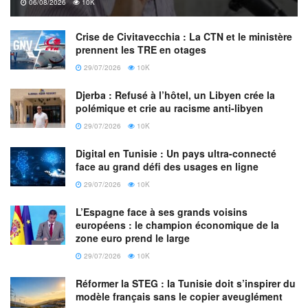
06/08/2026
10K
Conseils de comportement
Crise de Civitavecchia : La CTN et le ministère
Ne pas stationner sous un arbre isolé, ni sous un
prennent les TRE en otages
surplomb.
29/07/2026
10K
Éviter de manipuler tout conducteur d’électricité (eau
Djerba : Refusé à l’hôtel, un Libyen crée la
qui ruisselle…).
polémique et crie au racisme anti-libyen
29/07/2026
10K
S’asseoir par terre, car la foudre est attirée par tout ce
qui dépasse (un arbre, un pic, ou un homme debout).
Digital en Tunisie : Un pays ultra-connecté
Ne pas s’allonger ni s’appuyer contre une paroi.
face au grand défi des usages en ligne
29/07/2026
10K
S’isoler au maximum du sol au moyen de tout
matériau isolant : rouleau de corde, sac de couchage
L’Espagne face à ses grands voisins
européens : le champion économique de la
ou sac à dos dont l’armature est posée sur le sol.
zone euro prend le large
29/07/2026
10K
En montagne
Réformer la STEG : la Tunisie doit s’inspirer du
Éviter les arêtes et les sommets.
modèle français sans le copier aveuglément