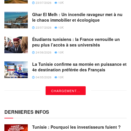
Si l’on est surpris sur un sommet, descendre le plus
23/07/2026
10K
bas et le plus rapidement possible.
Ghar El Melh : Un incendie ravageur met à nu
le chaos immobilier et écologique
S’éloigner de tout objet métallique (piolets, crampons,
23/07/2026
10K
mousquetons, pitons, bâtons télescopiques, pylônes, etc.).
Étudiants tunisiens : la France verrouille un
peu plus l’accès à ses universités
24/06/2026
10K
La Tunisie confirme sa montée en puissance et
4e destination préférée des Français
04/05/2026
10K
CHARGEMENT...
DERNIIERES INFOS
Tunisie : Pourquoi les investisseurs fuient ?