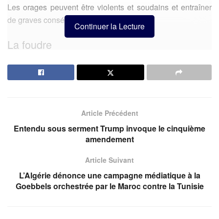
Les orages peuvent être violents et soudains et entraîner
de graves conséquences.
Continuer la Lecture
La foudre
La foudre est une décharge électrique intense qui peut tuer
un homme ou un animal, calciner un arbre, causer des
incendies ou endommager un aéronef.
Articles
Similaires
Article Précédent
Entendu sous serment Trump invoque le cinquième
Tunisie : Pourquoi les investisseurs fuient ?
amendement
Tunisie : Amine Mahfoudh déplore la priorité accordée aux
Article Suivant
« biens mal acquis » au détriment de la Cour
Constitutionnelle
L’Algérie dénonce une campagne médiatique à la
Goebbels orchestrée par le Maroc contre la Tunisie
Crise de Civitavecchia : La CTN et le ministère prennent les
TRE en otages