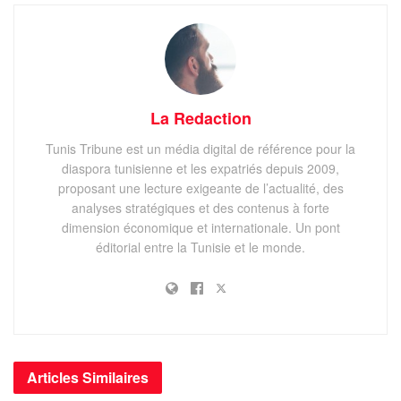
Djerba : Refusé à l’hôtel, un Libyen crée la polémique et
crie au racisme anti-libyen
CHARGER PLUS
La Redaction
Les pluies intenses
Tunis Tribune est un média digital de référence pour la
Les pluies intenses qui accompagnent les orages peuvent
diaspora tunisienne et les expatriés depuis 2009,
proposant une lecture exigeante de l’actualité, des
causer des crues-éclairs dévastatrices. Un orage déverse
analyses stratégiques et des contenus à forte
fréquemment plus de 50 à 100 litres d’eau par mètre carré
dimension économique et internationale. Un pont
en quelques heures. En septembre 1992, 400 à 500 litres
éditorial entre la Tunisie et le monde.
d’eau étaient tombés par mètre carré sur Vaison-la-
Romaine, une commune située dans le département de
Vaucluse, en région Provence-Alpes-Côte d’Azur..
La grêle
Articles
Similaires
La grêle (précipitations formées de petits morceaux de