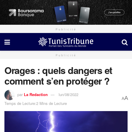
Publicité
Publicité
Orages : quels dangers et
comment s’en protéger ?
par
La Redaction
lun/08/2022
A
A
Temps de Lecture:2 Mins de Lecture