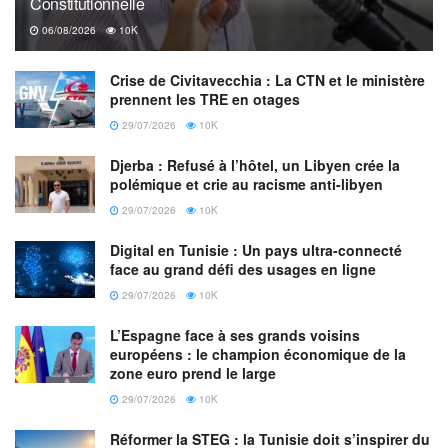
Constitutionnelle
06/08/2026
10K
Crise de Civitavecchia : La CTN et le ministère
prennent les TRE en otages
29/07/2026
10K
Djerba : Refusé à l’hôtel, un Libyen crée la
polémique et crie au racisme anti-libyen
29/07/2026
10K
Digital en Tunisie : Un pays ultra-connecté
face au grand défi des usages en ligne
29/07/2026
10K
L’Espagne face à ses grands voisins
européens : le champion économique de la
zone euro prend le large
29/07/2026
10K
Réformer la STEG : la Tunisie doit s’inspirer du