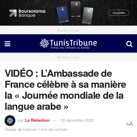
Publicité
Publicité
VIDÉO : L’Ambassade de
France célèbre à sa manière
la « Journée mondiale de la
langue arabe »
par
La Rédaction
20 décembre 2020
A
A
Temps de Lecture:1 min de Lecture