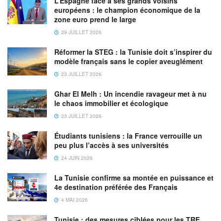
L’Espagne face à ses grands voisins
européens : le champion économique de la
zone euro prend le large
29 JUILLET 2026
Réformer la STEG : la Tunisie doit s’inspirer du
modèle français sans le copier aveuglément
23 JUILLET 2026
Ghar El Melh : Un incendie ravageur met à nu
le chaos immobilier et écologique
23 JUILLET 2026
Étudiants tunisiens : la France verrouille un
peu plus l’accès à ses universités
24 JUIN 2026
La Tunisie confirme sa montée en puissance et
4e destination préférée des Français
4 MAI 2026
Tunisie : des mesures ciblées pour les TRE