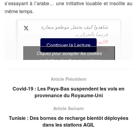
s’essayant à l’arabe… une initiative louable et insolite au
même temps.
شاهدوا كيف يحتفل موظفو سفارة
فرنسا بالجزائر بـ
#اليوم_العالمي_للغة_العربية
Continuer la Lecture
pic.twitter.com/wZXU4gfBag
Cliquez pour accepter les cookies
marketing et activer ce contenu
— Ambassade de France en
Algérie
(@ambafrancealger)
December 17, 2020
Article Précédent
Covid-19 : Les Pays-Bas suspendent les vols en
provenance du Royaume-Uni
À cette occasion, l’Ambassade de France en Algérie a
Article Suivant
diffusé une vidéo de multi-messages sur Twitter,
Tunisie : Des bornes de recharge bientôt déployées
comprenant des poèmes algériens écrits par
dans les stations AGIL
l’ambassadeur de France en Algérie, François Gouyette.