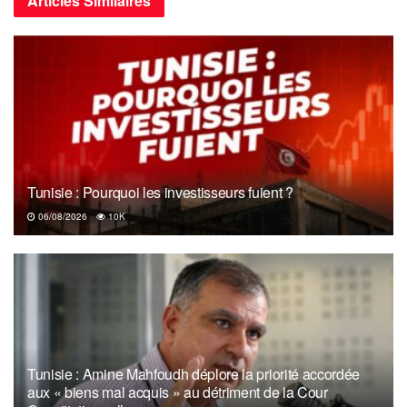
Articles
Similaires
avec d’autres langues.
L’arabe a joué un rôle de catalyseur dans la connaissance,
en favorisant la diffusion des sciences et philosophies
grecques et romaines en l’Europe de la Renaissance. Il a
permis un dialogue des cultures le long des routes de la
soie, de la côte de l’Inde à la Corne de l’Afrique.
Tunisie : Pourquoi les investisseurs fuient ?
06/08/2026
10K
Tunisie : Amine Mahfoudh déplore la priorité accordée
aux « biens mal acquis » au détriment de la Cour